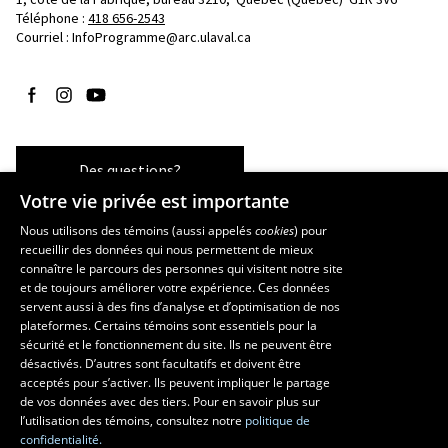
Téléphone : 
418 656-2543
Courriel :
InfoProgramme@arc.ulaval.ca
Suivez-nous sur Facebook
Suivez-nous sur Instagram
Suivez-nous sur YouTube
Des questions?
Votre vie privée est importante
Nous utilisons des témoins (aussi appelés
cookies
) pour
recueillir des données qui nous permettent de mieux
Les écoles et la recherche
connaître le parcours des personnes qui visitent notre site
École d’art
et de toujours améliorer votre expérience. Ces données
servent aussi à des fins d’analyse et d’optimisation de nos
École supérieure d’aménagement du territoire et de développement
plateformes. Certains témoins sont essentiels pour la
régional
sécurité et le fonctionnement du site. Ils ne peuvent être
École de design
désactivés. D’autres sont facultatifs et doivent être
Centre de recherche en aménagement et développement
acceptés pour s’activer. Ils peuvent impliquer le partage
de vos données avec des tiers. Pour en savoir plus sur
l’utilisation des témoins, consultez notre
politique de
confidentialité.