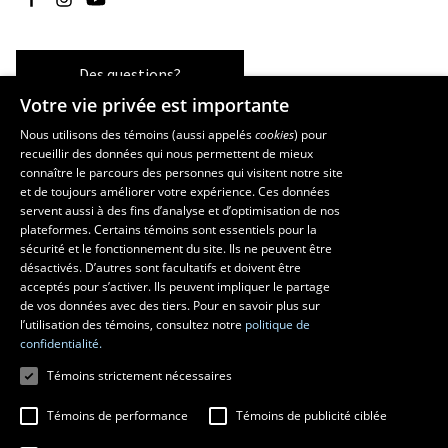
Des questions?
Votre vie privée est importante
Nous utilisons des témoins (aussi appelés
cookies
) pour
recueillir des données qui nous permettent de mieux
Les écoles et la recherche
connaître le parcours des personnes qui visitent notre site
École d’art
et de toujours améliorer votre expérience. Ces données
servent aussi à des fins d’analyse et d’optimisation de nos
École supérieure d’aménagement du territoire et de développement
plateformes. Certains témoins sont essentiels pour la
régional
sécurité et le fonctionnement du site. Ils ne peuvent être
École de design
désactivés. D’autres sont facultatifs et doivent être
Centre de recherche en aménagement et développement
acceptés pour s’activer. Ils peuvent impliquer le partage
de vos données avec des tiers. Pour en savoir plus sur
l’utilisation des témoins, consultez notre
politique de
confidentialité.
Témoins strictement nécessaires
Témoins de performance
Témoins de publicité ciblée