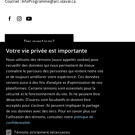
Courriel :
InfoProgramme@arc.ulaval.ca
Suivez-nous sur Facebook
Suivez-nous sur Instagram
Suivez-nous sur YouTube
Des questions?
Votre vie privée est importante
Nous utilisons des témoins (aussi appelés
cookies
) pour
recueillir des données qui nous permettent de mieux
Les écoles et la recherche
connaître le parcours des personnes qui visitent notre site
École d’art
et de toujours améliorer votre expérience. Ces données
servent aussi à des fins d’analyse et d’optimisation de nos
École supérieure d’aménagement du territoire et de développement
plateformes. Certains témoins sont essentiels pour la
régional
sécurité et le fonctionnement du site. Ils ne peuvent être
École de design
désactivés. D’autres sont facultatifs et doivent être
Centre de recherche en aménagement et développement
acceptés pour s’activer. Ils peuvent impliquer le partage
de vos données avec des tiers. Pour en savoir plus sur
l’utilisation des témoins, consultez notre
politique de
confidentialité.
Témoins strictement nécessaires