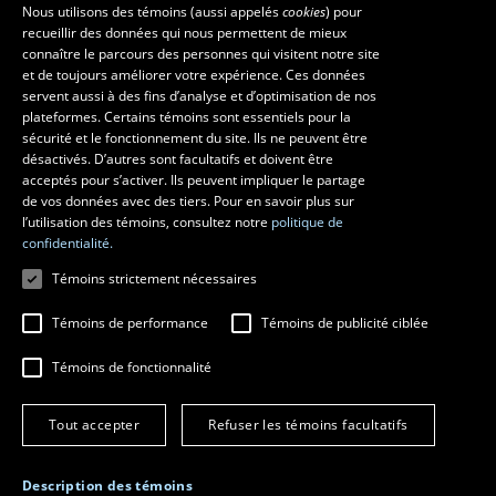
Nous utilisons des témoins (aussi appelés
cookies
) pour
recueillir des données qui nous permettent de mieux
Les écoles et la recherche
connaître le parcours des personnes qui visitent notre site
École d’art
et de toujours améliorer votre expérience. Ces données
servent aussi à des fins d’analyse et d’optimisation de nos
École supérieure d’aménagement du territoire et de développement
plateformes. Certains témoins sont essentiels pour la
régional
sécurité et le fonctionnement du site. Ils ne peuvent être
École de design
désactivés. D’autres sont facultatifs et doivent être
Centre de recherche en aménagement et développement
acceptés pour s’activer. Ils peuvent impliquer le partage
de vos données avec des tiers. Pour en savoir plus sur
l’utilisation des témoins, consultez notre
politique de
confidentialité.
Témoins strictement nécessaires
Témoins de performance
Témoins de publicité ciblée
Témoins de fonctionnalité
© 2026 Université Laval
Tous droits réservés
Tout accepter
Refuser les témoins facultatifs
Conditions générales d'utilisation
Fraude en ligne
Confidentialité
Description des témoins
Paramétrer les témoins