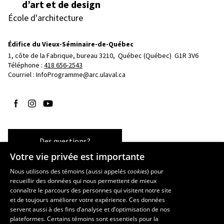
d’art et de design
École d'architecture
Édifice du Vieux-Séminaire-de-Québec
1, côte de la Fabrique, bureau 3210, 
Québec (Québec)  G1R 3V6
Téléphone : 
418 656-2543
Courriel :
InfoProgramme@arc.ulaval.ca
Suivez-nous sur Facebook
Suivez-nous sur Instagram
Suivez-nous sur YouTube
Des questions?
Votre vie privée est importante
Nous utilisons des témoins (aussi appelés
cookies
) pour
recueillir des données qui nous permettent de mieux
Les écoles et la recherche
connaître le parcours des personnes qui visitent notre site
École d’art
et de toujours améliorer votre expérience. Ces données
servent aussi à des fins d’analyse et d’optimisation de nos
École supérieure d’aménagement du territoire et de développement
plateformes. Certains témoins sont essentiels pour la
régional