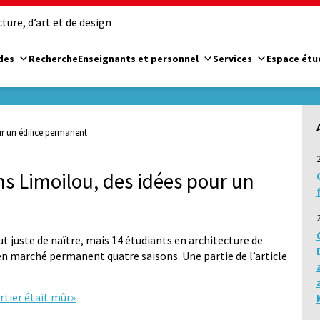
ure, d’art et de design
des
Recherche
Enseignants et personnel
Services
Espace étu
ur un édifice permanent
ns Limoilou, des idées pour un
 juste de naître, mais 14 étudiants en architecture de
en marché permanent quatre saisons. Une partie de l’article
rtier était mûr»