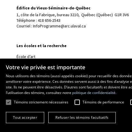
Édifice du Vieux-Séminaire-de-Québec
1, côte de la Fabrique, bureau 3210, 
Québec (Québec)  G1R 3V6
Téléphone : 
418 656-2543
Courriel :
InfoProgramme@arc.ulaval.ca
Les écoles et la recherche
École d’art
École supérieure d’aménagement du territoire et de développem
Votre vie privée est importante
École de design
Nous utilisons des témoins (aussi appelés
cookies
) pour recueillir des donné
Centre de recherche en aménagement et développement
améliorer votre expérience. Ces données servent aussi à des fins d’analyse e
site. Ils ne peuvent être désactivés. D’autres sont facultatifs et doivent être
l’utilisation des témoins, consultez notre
politique de confidentialité.
Témoins strictement nécessaires
Témoins de performance
Tout accepter
Refuser les témoins facultatifs