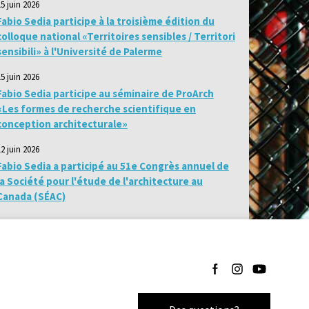
15 juin 2026
Fabio Sedia participe à la troisième édition du
colloque national «Territoires sensibles / Territori
sensibili» à l'Université de Palerme
15 juin 2026
Fabio Sedia participe au séminaire de ProArch
«Les formes de recherche scientifique en
conception architecturale»
12 juin 2026
Fabio Sedia a participé au 51e Congrès annuel de
la Société pour l'étude de l'architecture au
Canada (SÉAC)
Suivez-nous sur Facebo
Suivez-nous sur I
Suivez-nous 