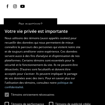
Suivez-nous sur Facebook
Suivez-nous sur Instagram
Suivez-nous sur YouTube
Des questions?
Votre vie privée est importante
Nous utilisons des témoins (aussi appelés
cookies
) pour
recueillir des données qui nous permettent de mieux
Les écoles et la recherche
connaître le parcours des personnes qui visitent notre site
École d’art
et de toujours améliorer votre expérience. Ces données
servent aussi à des fins d’analyse et d’optimisation de nos
École supérieure d’aménagement du territoire et de développement
plateformes. Certains témoins sont essentiels pour la
régional
sécurité et le fonctionnement du site. Ils ne peuvent être
École de design
désactivés. D’autres sont facultatifs et doivent être
Centre de recherche en aménagement et développement
acceptés pour s’activer. Ils peuvent impliquer le partage
de vos données avec des tiers. Pour en savoir plus sur
l’utilisation des témoins, consultez notre
politique de
confidentialité.
Témoins strictement nécessaires
Témoins de performance
Témoins de publicité ciblée