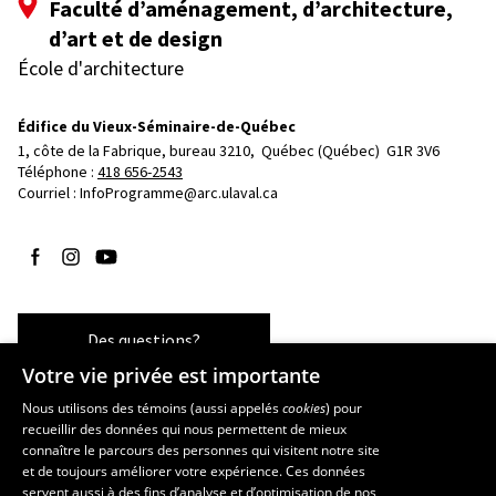
Faculté d’aménagement, d’architecture,
d’art et de design
École d'architecture
Édifice du Vieux-Séminaire-de-Québec
1, côte de la Fabrique, bureau 3210, 
Québec (Québec)  G1R 3V6
Téléphone : 
418 656-2543
Courriel :
InfoProgramme@arc.ulaval.ca
Suivez-nous sur Facebook
Suivez-nous sur Instagram
Suivez-nous sur YouTube
Des questions?
Votre vie privée est importante
Nous utilisons des témoins (aussi appelés
cookies
) pour
recueillir des données qui nous permettent de mieux
Les écoles et la recherche
connaître le parcours des personnes qui visitent notre site
École d’art
et de toujours améliorer votre expérience. Ces données
servent aussi à des fins d’analyse et d’optimisation de nos