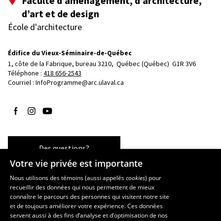
Faculté d’aménagement, d’architecture,
d’art et de design
École d'architecture
Édifice du Vieux-Séminaire-de-Québec
1, côte de la Fabrique, bureau 3210, 
Québec (Québec)  G1R 3V6
Téléphone : 
418 656-2543
Courriel :
InfoProgramme@arc.ulaval.ca
Suivez-nous sur Facebook
Suivez-nous sur Instagram
Suivez-nous sur YouTube
Des questions?
Votre vie privée est importante
Nous utilisons des témoins (aussi appelés
cookies
) pour
recueillir des données qui nous permettent de mieux
Les écoles et la recherche
connaître le parcours des personnes qui visitent notre site
et de toujours améliorer votre expérience. Ces données
École d’art
servent aussi à des fins d’analyse et d’optimisation de nos
École supérieure d’aménagement du territoire et de développement