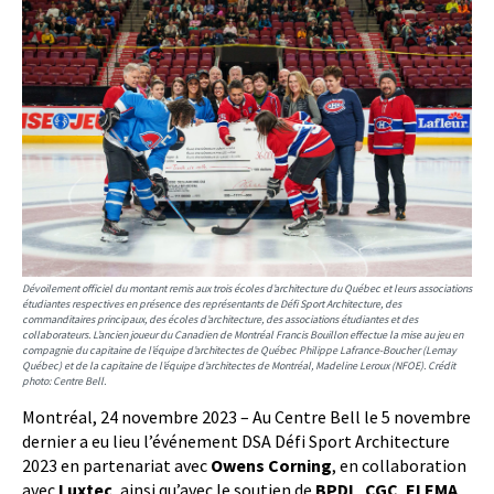
Dévoilement officiel du montant remis aux trois écoles d’architecture du Québec et leurs associations
étudiantes respectives en présence des représentants de Défi Sport Architecture, des
commanditaires principaux, des écoles d’architecture, des associations étudiantes et des
collaborateurs. L’ancien joueur du Canadien de Montréal Francis Bouillon effectue la mise au jeu en
compagnie du capitaine de l’équipe d’architectes de Québec Philippe Lafrance-Boucher (Lemay
Québec) et de la capitaine de l’équipe d’architectes de Montréal, Madeline Leroux (NFOE). Crédit
photo: Centre Bell.
Montréal, 24 novembre 2023 – Au Centre Bell le 5 novembre
dernier a eu lieu l’événement DSA Défi Sport Architecture
2023 en partenariat avec
Owens Corning
, en collaboration
avec
Luxtec
, ainsi qu’avec le soutien de
BPDL
,
CGC
,
ELEMA