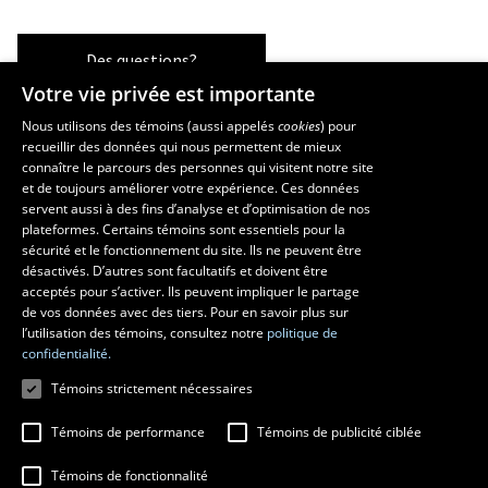
Des questions?
Votre vie privée est importante
Nous utilisons des témoins (aussi appelés
cookies
) pour
recueillir des données qui nous permettent de mieux
Les écoles et la recherche
connaître le parcours des personnes qui visitent notre site
et de toujours améliorer votre expérience. Ces données
École d’art
servent aussi à des fins d’analyse et d’optimisation de nos
École supérieure d’aménagement du territoire et de développement
plateformes. Certains témoins sont essentiels pour la
régional
sécurité et le fonctionnement du site. Ils ne peuvent être
École de design
désactivés. D’autres sont facultatifs et doivent être
Centre de recherche en aménagement et développement
acceptés pour s’activer. Ils peuvent impliquer le partage
de vos données avec des tiers. Pour en savoir plus sur
l’utilisation des témoins, consultez notre
politique de
confidentialité.
Témoins strictement nécessaires
Témoins de performance
Témoins de publicité ciblée
Témoins de fonctionnalité