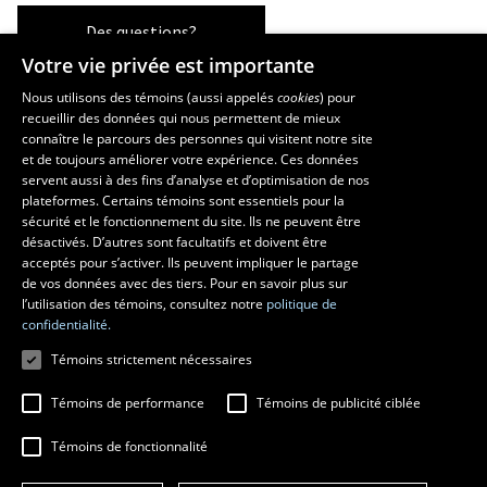
Des questions?
Votre vie privée est importante
Nous utilisons des témoins (aussi appelés
cookies
) pour
recueillir des données qui nous permettent de mieux
Les écoles et la recherche
connaître le parcours des personnes qui visitent notre site
École d’art
et de toujours améliorer votre expérience. Ces données
servent aussi à des fins d’analyse et d’optimisation de nos
École supérieure d’aménagement du territoire et de développement
plateformes. Certains témoins sont essentiels pour la
régional
sécurité et le fonctionnement du site. Ils ne peuvent être
École de design
désactivés. D’autres sont facultatifs et doivent être
Centre de recherche en aménagement et développement
acceptés pour s’activer. Ils peuvent impliquer le partage
de vos données avec des tiers. Pour en savoir plus sur
l’utilisation des témoins, consultez notre
politique de
confidentialité.
Témoins strictement nécessaires
Témoins de performance
Témoins de publicité ciblée
Témoins de fonctionnalité
© 2026 Université Laval
Tous droits réservés