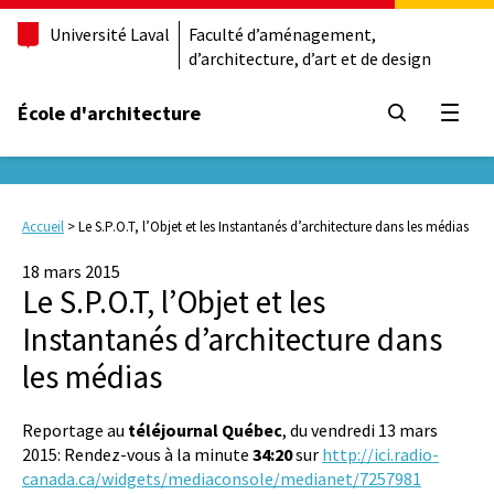
Université Laval
Faculté d’aménagement,
d’architecture, d’art et de design
École d'architecture
Ouvrir
Accueil
>
Le S.P.O.T, l’Objet et les Instantanés d’architecture dans les médias
18 mars 2015
Le S.P.O.T, l’Objet et les
Instantanés d’architecture dans
les médias
Reportage au
téléjournal Québec
, du vendredi 13 mars
2015: Rendez-vous à la minute
34:20
sur
http://ici.radio-
canada.ca/widgets/mediaconsole/medianet/7257981