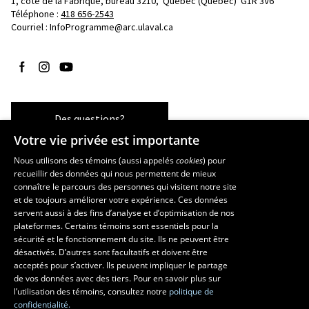
1, côte de la Fabrique, bureau 3210, 
Québec (Québec)  G1R 3V6
Téléphone : 
418 656-2543
Courriel :
InfoProgramme@arc.ulaval.ca
Suivez-nous sur Facebook
Suivez-nous sur Instagram
Suivez-nous sur YouTube
Des questions?
Votre vie privée est importante
Nous utilisons des témoins (aussi appelés
cookies
) pour
recueillir des données qui nous permettent de mieux
Les écoles et la recherche
connaître le parcours des personnes qui visitent notre site
École d’art
et de toujours améliorer votre expérience. Ces données
servent aussi à des fins d’analyse et d’optimisation de nos
École supérieure d’aménagement du territoire et de développement
plateformes. Certains témoins sont essentiels pour la
régional
sécurité et le fonctionnement du site. Ils ne peuvent être
École de design
désactivés. D’autres sont facultatifs et doivent être
Centre de recherche en aménagement et développement
acceptés pour s’activer. Ils peuvent impliquer le partage
de vos données avec des tiers. Pour en savoir plus sur
l’utilisation des témoins, consultez notre
politique de
confidentialité.