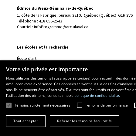
Édifice du Vieux-Séminaire-de-Québec
1, côte de la Fabrique, bureau 3210, 
Québec (Québec)  G1R 3V6
Téléphone : 
418 656-2543
Courriel :
InfoProgramme@arc.ulaval.ca
Les écoles et la recherche
École d’art
École supérieure d’aménagement du territoire et de développem
Votre vie privée est importante
École de design
Nous utilisons des témoins (aussi appelés
cookies
) pour recueillir des donné
Centre de recherche en aménagement et développement
améliorer votre expérience. Ces données servent aussi à des fins d’analyse e
site. Ils ne peuvent être désactivés. D’autres sont facultatifs et doivent être
l’utilisation des témoins, consultez notre
politique de confidentialité.
Témoins strictement nécessaires
Témoins de performance
Tout accepter
Refuser les témoins facultatifs