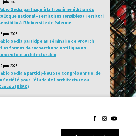
15 juin 2026
Fabio Sedia participe à la troisième édition du
colloque national «Territoires sensibles / Territori
sensibili» à l'Université de Palerme
15 juin 2026
Fabio Sedia participe au séminaire de ProArch
«Les formes de recherche scientifique en
conception architecturale»
12 juin 2026
Fabio Sedia a participé au 51e Congrès annuel de
la Société pour l'étude de l'architecture au
Canada (SÉAC)
Suivez-nous sur Facebo
Suivez-nous sur I
Suivez-nous 