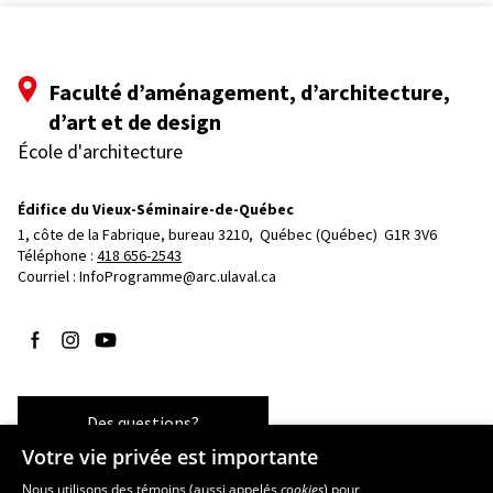
Faculté d’aménagement, d’architecture,
d’art et de design
École d'architecture
Édifice du Vieux-Séminaire-de-Québec
1, côte de la Fabrique, bureau 3210, 
Québec (Québec)  G1R 3V6
Téléphone : 
418 656-2543
Courriel :
InfoProgramme@arc.ulaval.ca
Suivez-nous sur Facebook
Suivez-nous sur Instagram
Suivez-nous sur YouTube
Des questions?
Votre vie privée est importante
Nous utilisons des témoins (aussi appelés
cookies
) pour