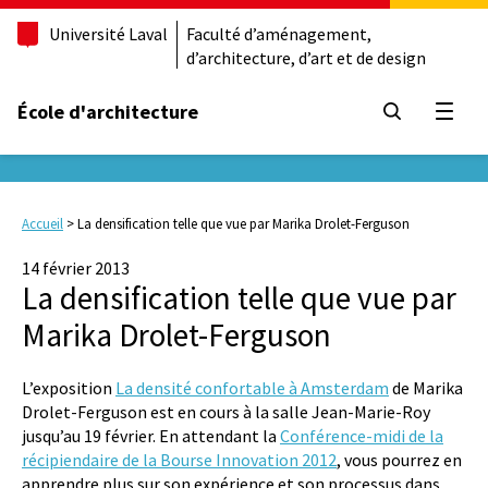
Université Laval
Faculté d’aménagement,
d’architecture, d’art et de design
École d'architecture
Ouvrir
Accueil
>
La densification telle que vue par Marika Drolet-Ferguson
14 février 2013
La densification telle que vue par
Marika Drolet-Ferguson
L’exposition
La densité confortable à Amsterdam
de Marika
Drolet-Ferguson est en cours à la salle Jean-Marie-Roy
jusqu’au 19 février. En attendant la
Conférence-midi de la
récipiendaire de la Bourse Innovation 2012
, vous pourrez en
apprendre plus sur son expérience et son processus dans