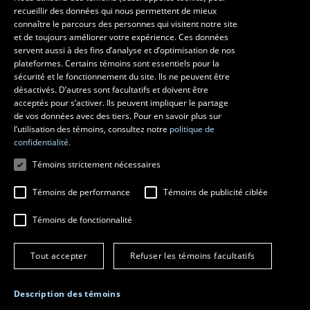
recueillir des données qui nous permettent de mieux
Les écoles et la recherche
connaître le parcours des personnes qui visitent notre site
École d’art
et de toujours améliorer votre expérience. Ces données
servent aussi à des fins d’analyse et d’optimisation de nos
École supérieure d’aménagement du territoire et de développement
plateformes. Certains témoins sont essentiels pour la
régional
sécurité et le fonctionnement du site. Ils ne peuvent être
École de design
désactivés. D’autres sont facultatifs et doivent être
Centre de recherche en aménagement et développement
acceptés pour s’activer. Ils peuvent impliquer le partage
de vos données avec des tiers. Pour en savoir plus sur
l’utilisation des témoins, consultez notre
politique de
confidentialité.
Témoins strictement nécessaires
Témoins de performance
Témoins de publicité ciblée
Témoins de fonctionnalité
© 2026 Université Laval
Tous droits réservés
Tout accepter
Refuser les témoins facultatifs
Conditions générales d'utilisation
Fraude en ligne
Confidentialité
Description des témoins
Paramétrer les témoins