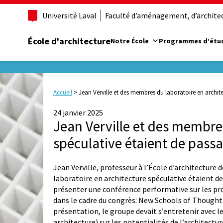
Université Laval
Faculté d’aménagement, d’architect
École d'architecture
Notre École
Programmes d’étu
Accueil
>
Jean Verville et des membres du laboratoire en archit
24 janvier 2025
Jean Verville et des membre
spéculative étaient de pass
Jean Verville, professeur à l’École d’architecture
laboratoire en architecture spéculative étaient de 
présenter une conférence performative sur les pro
dans le cadre du congrès: New Schools of Thought 
présentation, le groupe devait s’entretenir avec le
architecture) sur les potentialités de l’architect