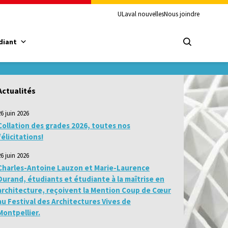
ULaval nouvelles
Nous joindre
diant
Actualités
26 juin 2026
Collation des grades 2026, toutes nos
félicitations!
26 juin 2026
Charles-Antoine Lauzon et Marie-Laurence
Durand, étudiants et étudiante à la maîtrise en
architecture, reçoivent la Mention Coup de Cœur
au Festival des Architectures Vives de
Montpellier.