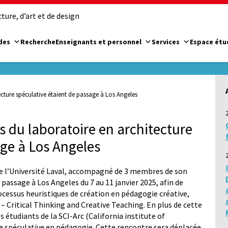
ure, d’art et de design
des
Recherche
Enseignants et personnel
Services
Espace étu
ecture spéculative étaient de passage à Los Angeles
s du laboratoire en architecture
age à Los Angeles
 de l’Université Laval, accompagné de 3 membres de son
passage à Los Angeles du 7 au 11 janvier 2025, afin de
cessus heuristiques de création en pédagogie créative,
– Critical Thinking and Creative Teaching. En plus de cette
s étudiants de la SCI-Arc (California institute of
ure spéculative en pédagogie. Cette rencontre sera déplacée