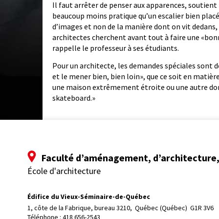
Il faut arrêter de penser aux apparences, soutient 
beaucoup moins pratique qu’un escalier bien plac
d’images et non de la manière dont on vit dedans, 
architectes cherchent avant tout à faire une «bo
rappelle le professeur à ses étudiants.
Pour un architecte, les demandes spéciales sont de
et le mener bien, bien loin», que ce soit en matiè
une maison extrêmement étroite ou une autre dont 
skateboard.»
Faculté d’aménagement, d’architecture, 
École d'architecture
Édifice du Vieux-Séminaire-de-Québec
1, côte de la Fabrique, bureau 3210, 
Québec (Québec)  G1R 3V6
Téléphone : 
418 656-2543