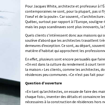
Pour Jacques White, architecte et professeur à l’Éc
contemporaines ne sont, pour la plupart, pas si f
l’oeuf et de la poule». Car souvent, «l’architectur
Québec, surtout par rapport à l’Europe, souligne-t
mais les pays scandinaves sont plus innovants, la S
Quels clients s’intéressent donc aux maisons qui 
soulève d’abord que les architectes travaillent trè
demeures d’exception. Ce sont, au départ, souvent 
matière d’habitat qui approchent les professionne
En effet, plusieurs sont encore persuadés que faire
«On est dans la culture du rendement à court terme
la maison.» Les clients, comme les architectes, doi
résidences peu communes. «Ce n’est pas fait pour l
Question d’ouverture
«En tant qu’architectes, on essaie de faire des maiso
chaque fois», inventer des détails et convaincre l
nécessaires à la construction de résidences hors no