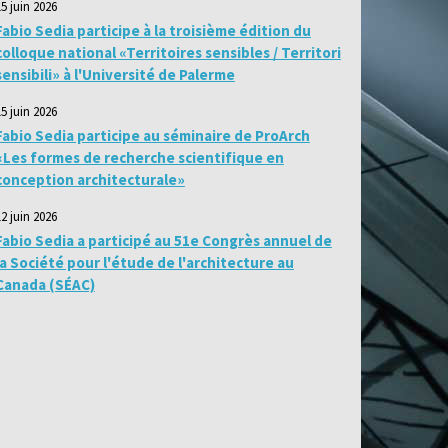
15 juin 2026
Fabio Sedia participe à la troisième édition du
colloque national «Territoires sensibles / Territori
sensibili» à l'Université de Palerme
15 juin 2026
Fabio Sedia participe au séminaire de ProArch
«Les formes de recherche scientifique en
conception architecturale»
12 juin 2026
Fabio Sedia a participé au 51e Congrès annuel de
la Société pour l'étude de l'architecture au
Canada (SÉAC)