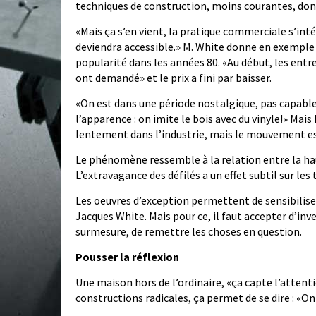
techniques de construction, moins courantes, donc
«Mais ça s’en vient, la pratique commerciale s’inté
deviendra accessible.» M. White donne en exemple l
popularité dans les années 80. «Au début, les ent
ont demandé» et le prix a fini par baisser.
«On est dans une période nostalgique, pas capabl
l’apparence : on imite le bois avec du vinyle!» Mais
lentement dans l’industrie, mais le mouvement est
Le phénomène ressemble à la relation entre la hau
L’extravagance des défilés a un effet subtil sur les
Les oeuvres d’exception permettent de sensibiliser l
Jacques White. Mais pour ce, il faut accepter d’inve
surmesure, de remettre les choses en question.
Pousser la réflexion
Une maison hors de l’ordinaire, «ça capte l’attent
constructions radicales, ça permet de se dire : «On 