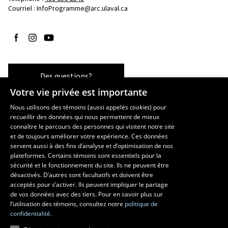
Courriel :
InfoProgramme@arc.ulaval.ca
Suivez-nous sur Facebook
Suivez-nous sur Instagram
Suivez-nous sur YouTube
Des questions?
Votre vie privée est importante
Nous utilisons des témoins (aussi appelés
cookies
) pour
recueillir des données qui nous permettent de mieux
Les écoles et la recherche
connaître le parcours des personnes qui visitent notre site
École d’art
et de toujours améliorer votre expérience. Ces données
servent aussi à des fins d’analyse et d’optimisation de nos
École supérieure d’aménagement du territoire et de développement
plateformes. Certains témoins sont essentiels pour la
régional
sécurité et le fonctionnement du site. Ils ne peuvent être
École de design
désactivés. D’autres sont facultatifs et doivent être
Centre de recherche en aménagement et développement
acceptés pour s’activer. Ils peuvent impliquer le partage
de vos données avec des tiers. Pour en savoir plus sur
l’utilisation des témoins, consultez notre
politique de
confidentialité.