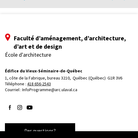
Faculté d’aménagement, d’architecture,
d’art et de design
École d'architecture
Édifice du Vieux-Séminaire-de-Québec
1, côte de la Fabrique, bureau 3210, 
Québec (Québec)  G1R 3V6
Téléphone : 
418 656-2543
Courriel :
InfoProgramme@arc.ulaval.ca
Suivez-nous sur Facebook
Suivez-nous sur Instagram
Suivez-nous sur YouTube
Des questions?