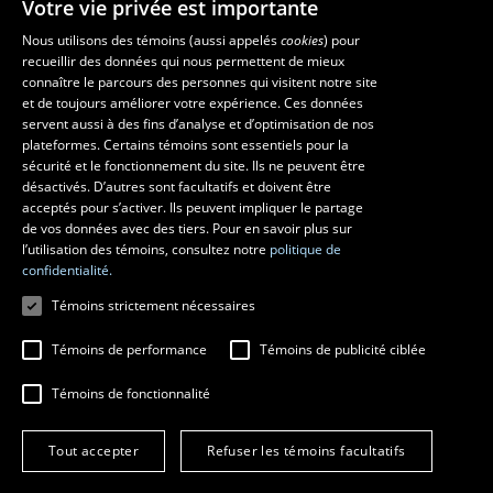
Votre vie privée est importante
Nous utilisons des témoins (aussi appelés
cookies
) pour
recueillir des données qui nous permettent de mieux
Les écoles et la recherche
connaître le parcours des personnes qui visitent notre site
École d’art
et de toujours améliorer votre expérience. Ces données
servent aussi à des fins d’analyse et d’optimisation de nos
École supérieure d’aménagement du territoire et de développement
plateformes. Certains témoins sont essentiels pour la
régional
sécurité et le fonctionnement du site. Ils ne peuvent être
École de design
désactivés. D’autres sont facultatifs et doivent être
Centre de recherche en aménagement et développement
acceptés pour s’activer. Ils peuvent impliquer le partage
de vos données avec des tiers. Pour en savoir plus sur
l’utilisation des témoins, consultez notre
politique de
confidentialité.
Témoins strictement nécessaires
Témoins de performance
Témoins de publicité ciblée
Témoins de fonctionnalité
© 2026 Université Laval
Tous droits réservés
Tout accepter
Refuser les témoins facultatifs
Conditions générales d'utilisation
Fraude en ligne