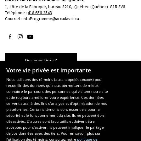
1, côte de la Fabrique, bureau 3210, 
Québec (Québec)  G1R 3V6
Téléphone : 
418 656-2543
Courriel :
InfoProgramme@arc.ulaval.ca
Suivez-nous sur Facebook
Suivez-nous sur Instagram
Suivez-nous sur YouTube
Des questions?
Votre vie privée est importante
Nous utilisons des témoins (aussi appelés
cookies
) pour
recueillir des données qui nous permettent de mieux
Les écoles et la recherche
connaître le parcours des personnes qui visitent notre site
et de toujours améliorer votre expérience. Ces données
École d’art
servent aussi à des fins d’analyse et d’optimisation de nos
École supérieure d’aménagement du territoire et de développement
plateformes. Certains témoins sont essentiels pour la
régional
sécurité et le fonctionnement du site. Ils ne peuvent être
École de design
désactivés. D’autres sont facultatifs et doivent être
Centre de recherche en aménagement et développement
acceptés pour s’activer. Ils peuvent impliquer le partage
de vos données avec des tiers. Pour en savoir plus sur
l’utilisation des témoins, consultez notre
politique de