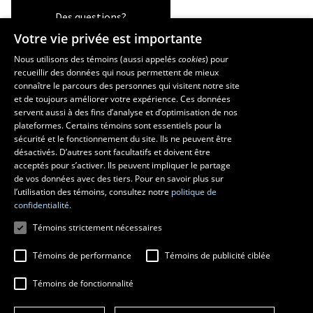
Des questions?
Votre vie privée est importante
Nous utilisons des témoins (aussi appelés
cookies
) pour
recueillir des données qui nous permettent de mieux
Les écoles et la recherche
connaître le parcours des personnes qui visitent notre site
École d’art
et de toujours améliorer votre expérience. Ces données
servent aussi à des fins d’analyse et d’optimisation de nos
École supérieure d’aménagement du territoire et de développement
plateformes. Certains témoins sont essentiels pour la
régional
sécurité et le fonctionnement du site. Ils ne peuvent être
École de design
désactivés. D’autres sont facultatifs et doivent être
Centre de recherche en aménagement et développement
acceptés pour s’activer. Ils peuvent impliquer le partage
de vos données avec des tiers. Pour en savoir plus sur
l’utilisation des témoins, consultez notre
politique de
confidentialité.
Témoins strictement nécessaires
Témoins de performance
Témoins de publicité ciblée
Témoins de fonctionnalité
© 2026 Université Laval
Tous droits réservés