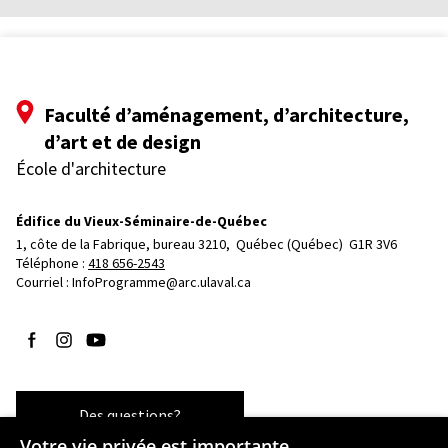
Faculté d’aménagement, d’architecture,
d’art et de design
École d'architecture
Édifice du Vieux-Séminaire-de-Québec
1, côte de la Fabrique, bureau 3210, 
Québec (Québec)  G1R 3V6
Téléphone : 
418 656-2543
Courriel :
InfoProgramme@arc.ulaval.ca
Suivez-nous sur Facebook
Suivez-nous sur Instagram
Suivez-nous sur YouTube
Des questions?
Votre vie privée est importante