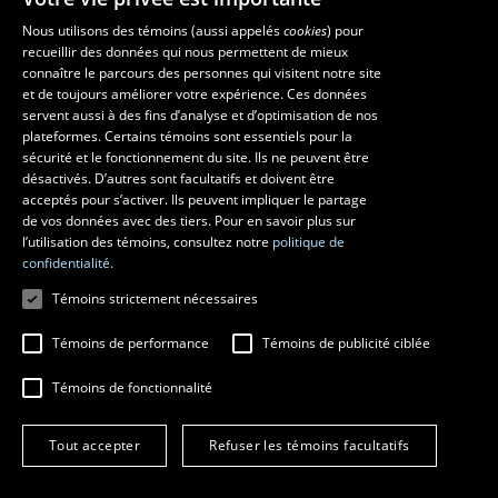
Nous utilisons des témoins (aussi appelés
cookies
) pour
recueillir des données qui nous permettent de mieux
Les écoles et la recherche
connaître le parcours des personnes qui visitent notre site
École d’art
et de toujours améliorer votre expérience. Ces données
servent aussi à des fins d’analyse et d’optimisation de nos
École supérieure d’aménagement du territoire et de développement
plateformes. Certains témoins sont essentiels pour la
régional
sécurité et le fonctionnement du site. Ils ne peuvent être
École de design
désactivés. D’autres sont facultatifs et doivent être
Centre de recherche en aménagement et développement
acceptés pour s’activer. Ils peuvent impliquer le partage
de vos données avec des tiers. Pour en savoir plus sur
l’utilisation des témoins, consultez notre
politique de
confidentialité.
Témoins strictement nécessaires
Témoins de performance
Témoins de publicité ciblée
Témoins de fonctionnalité
© 2026 Université Laval
Tous droits réservés
Tout accepter
Refuser les témoins facultatifs
Conditions générales d'utilisation
Fraude en ligne
Confidentialité