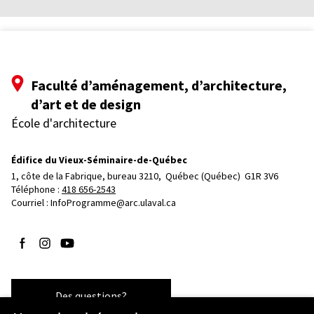
Faculté d’aménagement, d’architecture,
d’art et de design
École d'architecture
Édifice du Vieux-Séminaire-de-Québec
1, côte de la Fabrique, bureau 3210, 
Québec (Québec)  G1R 3V6
Téléphone : 
418 656-2543
Courriel :
InfoProgramme@arc.ulaval.ca
Suivez-nous sur Facebook
Suivez-nous sur Instagram
Suivez-nous sur YouTube
Des questions?