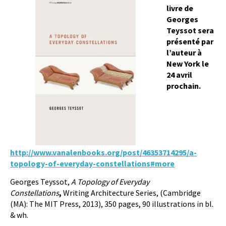
livre de
Georges
Teyssot sera
présenté par
l’auteur à
New York le
24 avril
prochain.
http://www.vanalenbooks.org/post/46353714295/a-
topology-of-everyday-constellations#more
Georges Teyssot,
A Topology of Everyday
Constellations
,
Writing Architecture Series, (Cambridge
(MA): The MIT Press, 2013), 350 pages, 90 illustrations in bl.
& wh.