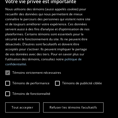
Votre vie privée est importante
Nous utilisons des témoins (aussi appelés
cookies
) pour
recueillir des données qui nous permettent de mieux
Les écoles et la recherche
connaître le parcours des personnes qui visitent notre site
École d’art
et de toujours améliorer votre expérience. Ces données
servent aussi à des fins d’analyse et d’optimisation de nos
École supérieure d’aménagement du territoire et de développement
plateformes. Certains témoins sont essentiels pour la
régional
sécurité et le fonctionnement du site. Ils ne peuvent être
École de design
désactivés. D’autres sont facultatifs et doivent être
Centre de recherche en aménagement et développement
acceptés pour s’activer. Ils peuvent impliquer le partage
de vos données avec des tiers. Pour en savoir plus sur
l’utilisation des témoins, consultez notre
politique de
confidentialité.
Témoins strictement nécessaires
Témoins de performance
Témoins de publicité ciblée
Témoins de fonctionnalité
© 2026 Université Laval
Tous droits réservés
Tout accepter
Refuser les témoins facultatifs
Conditions générales d'utilisation
Fraude en ligne