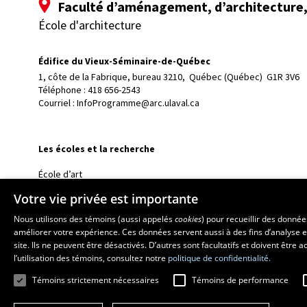
Faculté d’aménagement, d’architecture, 
École d'architecture
Édifice du Vieux-Séminaire-de-Québec
1, côte de la Fabrique, bureau 3210, 
Québec (Québec)  G1R 3V6
Téléphone : 
418 656-2543
Courriel :
InfoProgramme@arc.ulaval.ca
Les écoles et la recherche
École d’art
École supérieure d’aménagement du territoire et de développem
Votre vie privée est importante
École de design
Nous utilisons des témoins (aussi appelés
cookies
) pour recueillir des donné
Centre de recherche en aménagement et développement
améliorer votre expérience. Ces données servent aussi à des fins d’analyse e
site. Ils ne peuvent être désactivés. D’autres sont facultatifs et doivent être
l’utilisation des témoins, consultez notre
politique de confidentialité.
Témoins strictement nécessaires
Témoins de performance