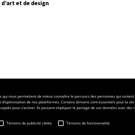
d’art et de design
ent régional
es qui nous permettent de mieux connaître le parcours des personnes qui visitent 
t d’optimisation de nos plateformes. Certains témoins sont essentiels pour la séc
 acceptés pour s’activer. Ils peuvent impliquer le partage de vos données avec des t
Témoins de publicité ciblée
Témoins de fonctionnalité