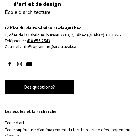
d’art et de design
École d'architecture
Édifice du Vieux-Séminaire-de-Québec
1, côte de la Fabrique, bureau 3210, 
Québec (Québec)  G1R 3V6
Téléphone : 
418 656-2543
Courriel :
InfoProgramme@arc.ulaval.ca
Suivez-nous sur Facebook
Suivez-nous sur Instagram
Suivez-nous sur YouTube
Des questions?
Les écoles et la recherche
École d’art
École supérieure d’aménagement du territoire et de développement
régional