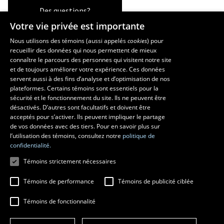
Des questions?
Votre vie privée est importante
Nous utilisons des témoins (aussi appelés
cookies
) pour
recueillir des données qui nous permettent de mieux
Les écoles et la recherche
connaître le parcours des personnes qui visitent notre site
École d’art
et de toujours améliorer votre expérience. Ces données
servent aussi à des fins d’analyse et d’optimisation de nos
École supérieure d’aménagement du territoire et de développement
plateformes. Certains témoins sont essentiels pour la
régional
sécurité et le fonctionnement du site. Ils ne peuvent être
École de design
désactivés. D’autres sont facultatifs et doivent être
Centre de recherche en aménagement et développement
acceptés pour s’activer. Ils peuvent impliquer le partage
de vos données avec des tiers. Pour en savoir plus sur
l’utilisation des témoins, consultez notre
politique de
confidentialité.
Témoins strictement nécessaires
Témoins de performance
Témoins de publicité ciblée
Témoins de fonctionnalité
© 2026 Université Laval
Tous droits réservés