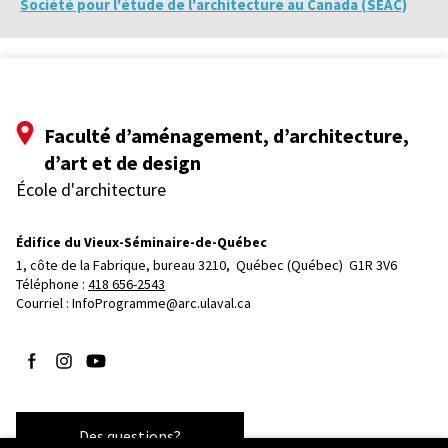
Société pour l'étude de l'architecture au Canada (SÉAC)
Faculté d’aménagement, d’architecture,
d’art et de design
École d'architecture
Édifice du Vieux-Séminaire-de-Québec
1, côte de la Fabrique, bureau 3210, 
Québec (Québec)  G1R 3V6
Téléphone : 
418 656-2543
Courriel :
InfoProgramme@arc.ulaval.ca
Suivez-nous sur Facebook
Suivez-nous sur Instagram
Suivez-nous sur YouTube
Des questions?