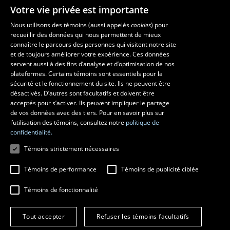
Votre vie privée est importante
Nous utilisons des témoins (aussi appelés
cookies
) pour
recueillir des données qui nous permettent de mieux
Les écoles et la recherche
connaître le parcours des personnes qui visitent notre site
École d’art
et de toujours améliorer votre expérience. Ces données
servent aussi à des fins d’analyse et d’optimisation de nos
École supérieure d’aménagement du territoire et de développement
plateformes. Certains témoins sont essentiels pour la
régional
sécurité et le fonctionnement du site. Ils ne peuvent être
École de design
désactivés. D’autres sont facultatifs et doivent être
Centre de recherche en aménagement et développement
acceptés pour s’activer. Ils peuvent impliquer le partage
de vos données avec des tiers. Pour en savoir plus sur
l’utilisation des témoins, consultez notre
politique de
confidentialité.
Témoins strictement nécessaires
Témoins de performance
Témoins de publicité ciblée
Témoins de fonctionnalité
© 2026 Université Laval
Tous droits réservés
Tout accepter
Refuser les témoins facultatifs
Conditions générales d'utilisation
Fraude en ligne