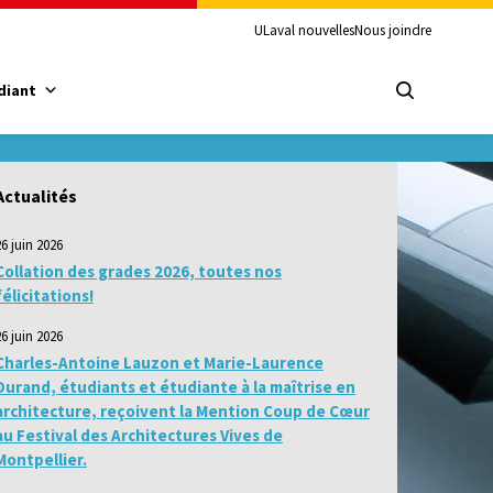
ULaval nouvelles
Nous joindre
diant
Actualités
26 juin 2026
Collation des grades 2026, toutes nos
félicitations!
26 juin 2026
Charles-Antoine Lauzon et Marie-Laurence
Durand, étudiants et étudiante à la maîtrise en
architecture, reçoivent la Mention Coup de Cœur
au Festival des Architectures Vives de
Montpellier.