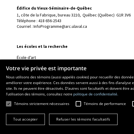
Édifice du Vieux-Séminaire-de-Québec
1, côte de la Fabrique, bureau 3210, 
Québec (Québec)  G1R 3V6
Téléphone : 
418 656-2543
Courriel :
InfoProgramme@arc.ulaval.ca
Les écoles et la recherche
École d’art
École supérieure d’aménagement du territoire et de développem
Votre vie privée est importante
École de design
Nous utilisons des témoins (aussi appelés
cookies
) pour recueillir des donné
Centre de recherche en aménagement et développement
améliorer votre expérience. Ces données servent aussi à des fins d’analyse e
site. Ils ne peuvent être désactivés. D’autres sont facultatifs et doivent être
l’utilisation des témoins, consultez notre
politique de confidentialité.
Témoins strictement nécessaires
Témoins de performance
Tout accepter
Refuser les témoins facultatifs