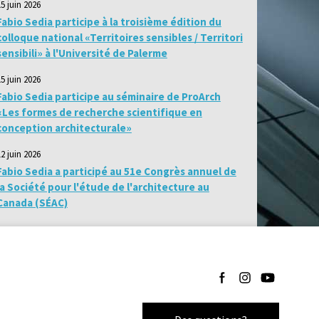
15 juin 2026
Fabio Sedia participe à la troisième édition du
colloque national «Territoires sensibles / Territori
sensibili» à l'Université de Palerme
15 juin 2026
Fabio Sedia participe au séminaire de ProArch
«Les formes de recherche scientifique en
conception architecturale»
12 juin 2026
Fabio Sedia a participé au 51e Congrès annuel de
la Société pour l'étude de l'architecture au
Canada (SÉAC)
Suivez-nous sur Facebo
Suivez-nous sur I
Suivez-nous 