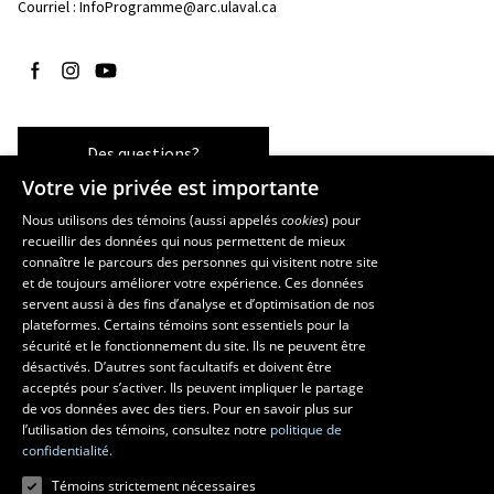
Courriel :
InfoProgramme@arc.ulaval.ca
Suivez-nous sur Facebook
Suivez-nous sur Instagram
Suivez-nous sur YouTube
Des questions?
Votre vie privée est importante
Nous utilisons des témoins (aussi appelés
cookies
) pour
recueillir des données qui nous permettent de mieux
Les écoles et la recherche
connaître le parcours des personnes qui visitent notre site
École d’art
et de toujours améliorer votre expérience. Ces données
servent aussi à des fins d’analyse et d’optimisation de nos
École supérieure d’aménagement du territoire et de développement
plateformes. Certains témoins sont essentiels pour la
régional
sécurité et le fonctionnement du site. Ils ne peuvent être
École de design
désactivés. D’autres sont facultatifs et doivent être
Centre de recherche en aménagement et développement
acceptés pour s’activer. Ils peuvent impliquer le partage
de vos données avec des tiers. Pour en savoir plus sur
l’utilisation des témoins, consultez notre
politique de
confidentialité.
Témoins strictement nécessaires