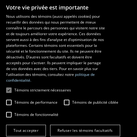
Votre vie privée est importante
Nous utilisons des témoins (aussi appelés
cookies
) pour
recueillir des données qui nous permettent de mieux
Les écoles et la recherche
connaître le parcours des personnes qui visitent notre site
École d’art
et de toujours améliorer votre expérience. Ces données
servent aussi à des fins d’analyse et d’optimisation de nos
École supérieure d’aménagement du territoire et de développement
plateformes. Certains témoins sont essentiels pour la
régional
sécurité et le fonctionnement du site. Ils ne peuvent être
École de design
désactivés. D’autres sont facultatifs et doivent être
Centre de recherche en aménagement et développement
acceptés pour s’activer. Ils peuvent impliquer le partage
de vos données avec des tiers. Pour en savoir plus sur
l’utilisation des témoins, consultez notre
politique de
confidentialité.
Témoins strictement nécessaires
Témoins de performance
Témoins de publicité ciblée
Témoins de fonctionnalité
© 2026 Université Laval
Tous droits réservés
Tout accepter
Refuser les témoins facultatifs
Conditions générales d'utilisation