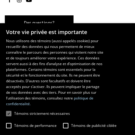
Des questions?
Votre vie privée est importante
Nous utilisons des témoins (aussi appelés
cookies
) pour
recueillir des données qui nous permettent de mieux
Les écoles et la recherche
connaître le parcours des personnes qui visitent notre site
École d’art
et de toujours améliorer votre expérience. Ces données
servent aussi à des fins d’analyse et d’optimisation de nos
École supérieure d’aménagement du territoire et de développement
plateformes. Certains témoins sont essentiels pour la
régional
sécurité et le fonctionnement du site. Ils ne peuvent être
École de design
désactivés. D’autres sont facultatifs et doivent être
Centre de recherche en aménagement et développement
acceptés pour s’activer. Ils peuvent impliquer le partage
de vos données avec des tiers. Pour en savoir plus sur
l’utilisation des témoins, consultez notre
politique de
confidentialité.
Témoins strictement nécessaires
Témoins de performance
Témoins de publicité ciblée