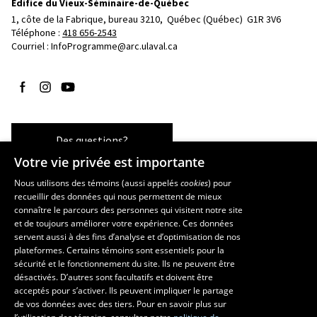
Édifice du Vieux-Séminaire-de-Québec
1, côte de la Fabrique, bureau 3210, 
Québec (Québec)  G1R 3V6
Téléphone : 
418 656-2543
Courriel :
InfoProgramme@arc.ulaval.ca
Suivez-nous sur Facebook
Suivez-nous sur Instagram
Suivez-nous sur YouTube
Des questions?
Votre vie privée est importante
Nous utilisons des témoins (aussi appelés
cookies
) pour
recueillir des données qui nous permettent de mieux
Les écoles et la recherche
connaître le parcours des personnes qui visitent notre site
École d’art
et de toujours améliorer votre expérience. Ces données
servent aussi à des fins d’analyse et d’optimisation de nos
École supérieure d’aménagement du territoire et de développement
plateformes. Certains témoins sont essentiels pour la
régional
sécurité et le fonctionnement du site. Ils ne peuvent être
École de design
désactivés. D’autres sont facultatifs et doivent être
Centre de recherche en aménagement et développement
acceptés pour s’activer. Ils peuvent impliquer le partage
de vos données avec des tiers. Pour en savoir plus sur