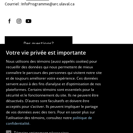
Courriel :
InfoProgramme@arc.ulaval.ca
Suivez-nous sur Facebook
Suivez-nous sur Instagram
Suivez-nous sur YouTube
Des questions?
Votre vie privée est importante
Nous utilisons des témoins (aussi appelés
cookies
) pour
recueillir des données qui nous permettent de mieux
Les écoles et la recherche
connaître le parcours des personnes qui visitent notre site
École d’art
et de toujours améliorer votre expérience. Ces données
servent aussi à des fins d’analyse et d’optimisation de nos
École supérieure d’aménagement du territoire et de développement
plateformes. Certains témoins sont essentiels pour la
régional
sécurité et le fonctionnement du site. Ils ne peuvent être
École de design
désactivés. D’autres sont facultatifs et doivent être
Centre de recherche en aménagement et développement
acceptés pour s’activer. Ils peuvent impliquer le partage
de vos données avec des tiers. Pour en savoir plus sur
l’utilisation des témoins, consultez notre
politique de
confidentialité.
Témoins strictement nécessaires