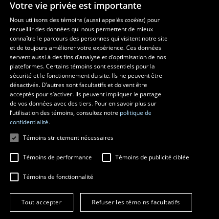
Votre vie privée est importante
Nous utilisons des témoins (aussi appelés
cookies
) pour
recueillir des données qui nous permettent de mieux
Les écoles et la recherche
connaître le parcours des personnes qui visitent notre site
École d’art
et de toujours améliorer votre expérience. Ces données
servent aussi à des fins d’analyse et d’optimisation de nos
École supérieure d’aménagement du territoire et de développement
plateformes. Certains témoins sont essentiels pour la
régional
sécurité et le fonctionnement du site. Ils ne peuvent être
École de design
désactivés. D’autres sont facultatifs et doivent être
Centre de recherche en aménagement et développement
acceptés pour s’activer. Ils peuvent impliquer le partage
de vos données avec des tiers. Pour en savoir plus sur
l’utilisation des témoins, consultez notre
politique de
confidentialité.
Témoins strictement nécessaires
Témoins de performance
Témoins de publicité ciblée
Témoins de fonctionnalité
© 2026 Université Laval
Tous droits réservés
Tout accepter
Refuser les témoins facultatifs
Conditions générales d'utilisation
Fraude en ligne