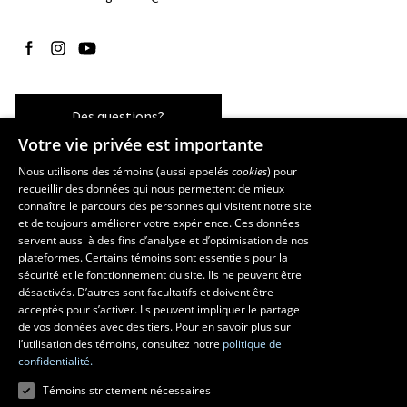
Suivez-nous sur Facebook
Suivez-nous sur Instagram
Suivez-nous sur YouTube
Des questions?
Votre vie privée est importante
Nous utilisons des témoins (aussi appelés
cookies
) pour
recueillir des données qui nous permettent de mieux
Les écoles et la recherche
connaître le parcours des personnes qui visitent notre site
École d’art
et de toujours améliorer votre expérience. Ces données
servent aussi à des fins d’analyse et d’optimisation de nos
École supérieure d’aménagement du territoire et de développement
plateformes. Certains témoins sont essentiels pour la
régional
sécurité et le fonctionnement du site. Ils ne peuvent être
École de design
désactivés. D’autres sont facultatifs et doivent être
Centre de recherche en aménagement et développement
acceptés pour s’activer. Ils peuvent impliquer le partage
de vos données avec des tiers. Pour en savoir plus sur
l’utilisation des témoins, consultez notre
politique de
confidentialité.
Témoins strictement nécessaires