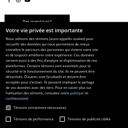
Des questions?
Votre vie privée est importante
Nous utilisons des témoins (aussi appelés
cookies
) pour
recueillir des données qui nous permettent de mieux
Les écoles et la recherche
connaître le parcours des personnes qui visitent notre site
École d’art
et de toujours améliorer votre expérience. Ces données
servent aussi à des fins d’analyse et d’optimisation de nos
École supérieure d’aménagement du territoire et de développement
plateformes. Certains témoins sont essentiels pour la
régional
sécurité et le fonctionnement du site. Ils ne peuvent être
École de design
désactivés. D’autres sont facultatifs et doivent être
Centre de recherche en aménagement et développement
acceptés pour s’activer. Ils peuvent impliquer le partage
de vos données avec des tiers. Pour en savoir plus sur
l’utilisation des témoins, consultez notre
politique de
confidentialité.
Témoins strictement nécessaires
Témoins de performance
Témoins de publicité ciblée