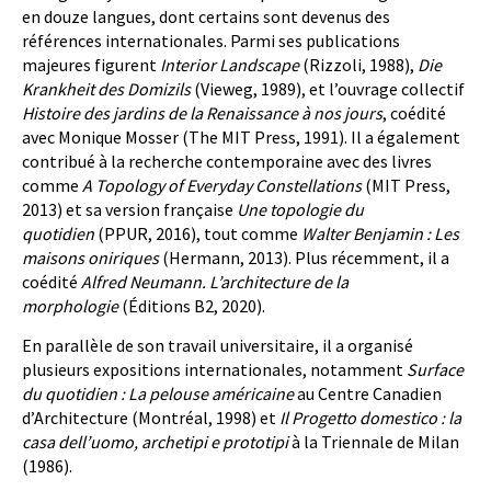
en douze langues, dont certains sont devenus des
références internationales. Parmi ses publications
majeures figurent
Interior Landscape
(Rizzoli, 1988),
Die
Krankheit des Domizils
(Vieweg, 1989), et l’ouvrage collectif
Histoire des jardins de la Renaissance à nos jours
, coédité
avec Monique Mosser (The MIT Press, 1991). Il a également
contribué à la recherche contemporaine avec des livres
comme
A Topology of Everyday Constellations
(MIT Press,
2013) et sa version française
Une topologie du
quotidien
(PPUR, 2016), tout comme
Walter Benjamin : Les
maisons oniriques
(Hermann, 2013). Plus récemment, il a
coédité
Alfred Neumann. L’architecture de la
morphologie
(Éditions B2, 2020).
En parallèle de son travail universitaire, il a organisé
plusieurs expositions internationales, notamment
Surface
du quotidien : La pelouse américaine
au Centre Canadien
d’Architecture (Montréal, 1998) et
Il Progetto domestico : la
casa dell’uomo, archetipi e prototipi
à la Triennale de Milan
(1986).