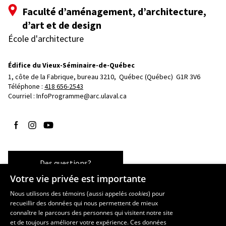
Faculté d’aménagement, d’architecture,
d’art et de design
École d'architecture
Édifice du Vieux-Séminaire-de-Québec
1, côte de la Fabrique, bureau 3210, 
Québec (Québec)  G1R 3V6
Téléphone : 
418 656-2543
Courriel :
InfoProgramme@arc.ulaval.ca
Suivez-nous sur Facebook
Suivez-nous sur Instagram
Suivez-nous sur YouTube
Des questions?
Votre vie privée est importante
Nous utilisons des témoins (aussi appelés
cookies
) pour
recueillir des données qui nous permettent de mieux
Les écoles et la recherche
connaître le parcours des personnes qui visitent notre site
École d’art
et de toujours améliorer votre expérience. Ces données