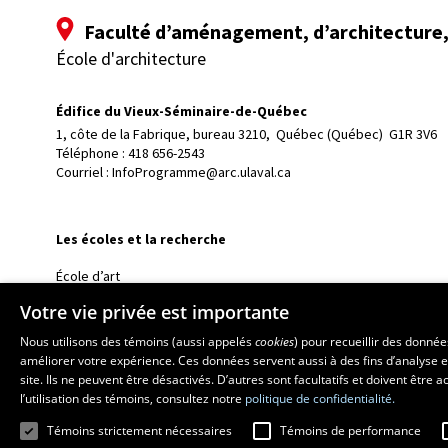
Faculté d’aménagement, d’architecture, 
École d'architecture
Édifice du Vieux-Séminaire-de-Québec
1, côte de la Fabrique, bureau 3210, 
Québec (Québec)  G1R 3V6
Téléphone : 
418 656-2543
Courriel :
InfoProgramme@arc.ulaval.ca
Les écoles et la recherche
École d’art
École supérieure d’aménagement du territoire et de développem
Votre vie privée est importante
École de design
Nous utilisons des témoins (aussi appelés
cookies
) pour recueillir des donné
Centre de recherche en aménagement et développement
améliorer votre expérience. Ces données servent aussi à des fins d’analyse e
site. Ils ne peuvent être désactivés. D’autres sont facultatifs et doivent être
l’utilisation des témoins, consultez notre
politique de confidentialité.
Témoins strictement nécessaires
Témoins de performance