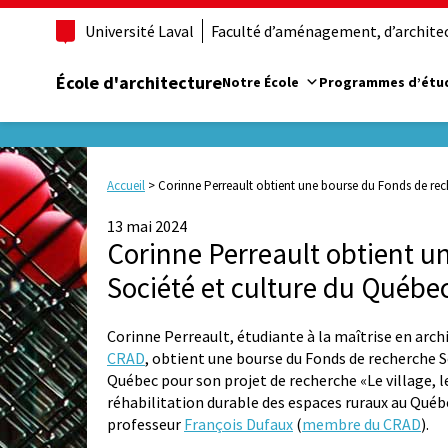
Université Laval
Faculté d’aménagement, d’architect
École d'architecture
Notre École
Programmes d’étu
Accueil
>
Corinne Perreault obtient une bourse du Fonds de rec
13 mai 2024
Corinne Perreault obtient u
Société et culture du Québe
Corinne Perreault, étudiante à la maîtrise en arch
CRAD
, obtient une bourse du Fonds de recherche S
Québec pour son projet de recherche «Le village, l
réhabilitation durable des espaces ruraux au Québe
professeur
François Dufaux
(
membre du CRAD
).