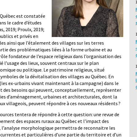
au Québec est constatée
s le cadre d’études
s, 2019; Proulx, 2019;
ublics et privés en
lles ainsi que l’étalement des villages sur les terres
artie des problématiques liées à la forme urbaine et au
rôle fondateur de l’espace religieux dans l’organisation des
é l’usage des lieux, souvent centraux sur le plan
nomique ou politique. Le patrimoine religieux, situé
ymboles de la dévitalisation des villages au Québec. En
 (les ex-urbains vivant maintenant à la campagne) dans le
et des besoins qui peuvent, conceptuellement, représenter
gies d’aménagement, urbaines et architecturales, dont la
ux villageois, peuvent répondre à ces nouveaux résidents ?
sources tentera de répondre à cette question: une revue de
ppement des espaces ruraux au Québec et l’impact des
eu, l’analyse morphologique permettra de reconnaitre les
urrentes et particulières d’une partie du territoire et d’un