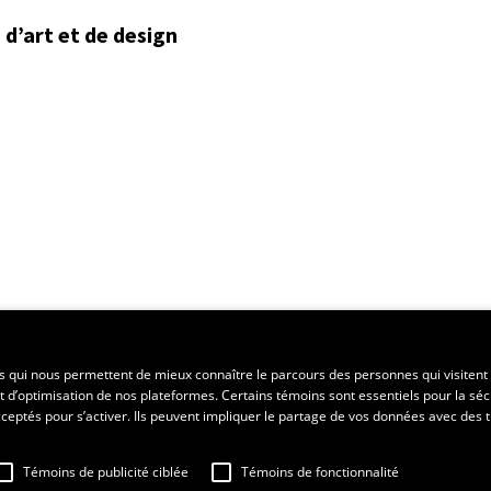
d’art et de design
ent régional
es qui nous permettent de mieux connaître le parcours des personnes qui visitent 
t d’optimisation de nos plateformes. Certains témoins sont essentiels pour la séc
 acceptés pour s’activer. Ils peuvent impliquer le partage de vos données avec des t
Témoins de publicité ciblée
Témoins de fonctionnalité