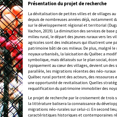
Présentation du projet de recherche
La dévitalisation de petites villes et de villages 
depuis de nombreuses années déjà, notamment dan
sur le développement régional et territorial (Duga
Vachon, 2019). La diminution des services de base p
milieu rural, le départ des jeunes ruraux vers les vi
agricoles sont des indicateurs qui illustrent une p
patrimoine bâti de ces milieux. De plus, malgré le 
noyaux urbanisés, la laïcisation du Québec a modifi
symbolique, mais délaissés sur le plan social, éco
typiquement au cœur des villages, devient un des s
parallèle, les migrations récentes des néo-ruraux
Québec rural portent des acteurs, des ressources 
une opportunité de revitalisation. Quelles straté
requalification du patrimoine immobilier des noya
Le projet de recherche par le croisement de trois 
la littérature balisera la connaissance du dévelo
migrations néo-rurales sur celui-ci. En second li
caractéristiques historiques et contemporaines réc