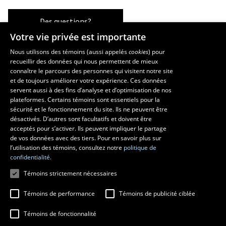
Des questions?
Votre vie privée est importante
Nous utilisons des témoins (aussi appelés
cookies
) pour
recueillir des données qui nous permettent de mieux
Les écoles et la recherche
connaître le parcours des personnes qui visitent notre site
École d’art
et de toujours améliorer votre expérience. Ces données
servent aussi à des fins d’analyse et d’optimisation de nos
École supérieure d’aménagement du territoire et de développement
plateformes. Certains témoins sont essentiels pour la
régional
sécurité et le fonctionnement du site. Ils ne peuvent être
École de design
désactivés. D’autres sont facultatifs et doivent être
Centre de recherche en aménagement et développement
acceptés pour s’activer. Ils peuvent impliquer le partage
de vos données avec des tiers. Pour en savoir plus sur
l’utilisation des témoins, consultez notre
politique de
confidentialité.
Témoins strictement nécessaires
Témoins de performance
Témoins de publicité ciblée
Témoins de fonctionnalité