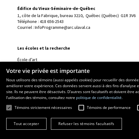
Édifice du Vieux-Séminaire-de-Québec
1, côte de la Fabrique, bureau 3210, 
Québec (Québec)  G1R 3V6
Téléphone : 
418 656-2543
Courriel :
InfoProgramme@arc.ulaval.ca
Les écoles et la recherche
École d’art
École supérieure d’aménagement du territoire et de développem
Votre vie privée est importante
École de design
Nous utilisons des témoins (aussi appelés
cookies
) pour recueillir des donné
Centre de recherche en aménagement et développement
améliorer votre expérience. Ces données servent aussi à des fins d’analyse e
site. Ils ne peuvent être désactivés. D’autres sont facultatifs et doivent être
l’utilisation des témoins, consultez notre
politique de confidentialité.
Témoins strictement nécessaires
Témoins de performance
Tout accepter
Refuser les témoins facultatifs