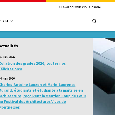
ULaval nouvelles
Nous joindre
diant
Actualités
26 juin 2026
Collation des grades 2026, toutes nos
félicitations!
26 juin 2026
Charles-Antoine Lauzon et Marie-Laurence
Durand, étudiants et étudiante à la maîtrise en
architecture, reçoivent la Mention Coup de Cœur
au Festival des Architectures Vives de
Montpellier.