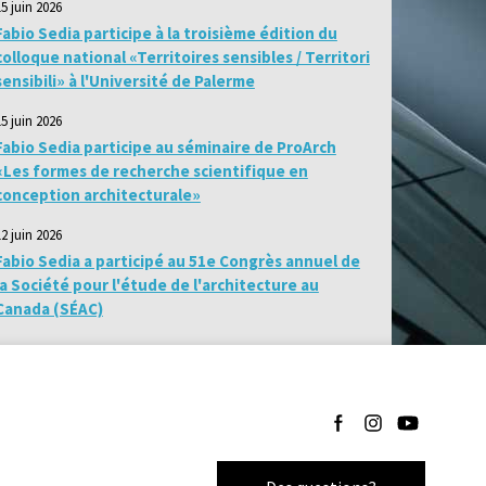
15 juin 2026
Fabio Sedia participe à la troisième édition du
colloque national «Territoires sensibles / Territori
sensibili» à l'Université de Palerme
15 juin 2026
Fabio Sedia participe au séminaire de ProArch
«Les formes de recherche scientifique en
conception architecturale»
12 juin 2026
Fabio Sedia a participé au 51e Congrès annuel de
la Société pour l'étude de l'architecture au
Canada (SÉAC)
Suivez-nous sur Facebo
Suivez-nous sur I
Suivez-nous 