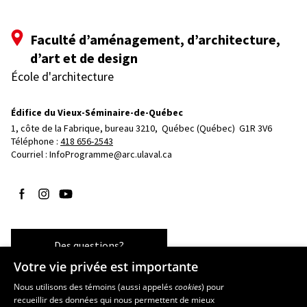
Faculté d’aménagement, d’architecture,
d’art et de design
École d'architecture
Édifice du Vieux-Séminaire-de-Québec
1, côte de la Fabrique, bureau 3210, 
Québec (Québec)  G1R 3V6
Téléphone : 
418 656-2543
Courriel :
InfoProgramme@arc.ulaval.ca
Suivez-nous sur Facebook
Suivez-nous sur Instagram
Suivez-nous sur YouTube
Des questions?
Votre vie privée est importante
Nous utilisons des témoins (aussi appelés
cookies
) pour
recueillir des données qui nous permettent de mieux
Les écoles et la recherche