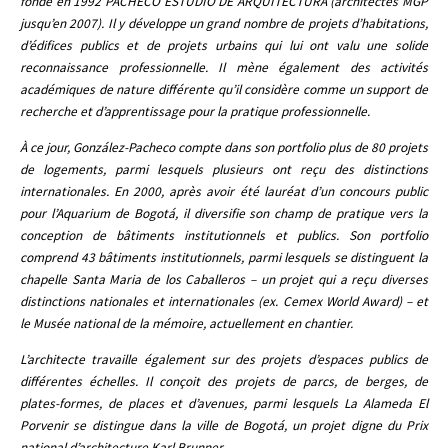
fonde en 1992 PACHECO ESTUDIO DE ARQUITECTURA (architectes MGP
jusqu’en 2007). Il y développe un grand nombre de projets d’habitations,
d’édifices publics et de projets urbains qui lui ont valu une solide
reconnaissance professionnelle. Il mène également des activités
académiques de nature différente qu’il considère comme un support de
recherche et d’apprentissage pour la pratique professionnelle.
À ce jour, González-Pacheco compte dans son portfolio plus de 80 projets
de logements, parmi lesquels plusieurs ont reçu des distinctions
internationales. En 2000, après avoir été lauréat d’un concours public
pour l’Aquarium de Bogotá, il diversifie son champ de pratique vers la
conception de bâtiments institutionnels et publics. Son portfolio
comprend 43 bâtiments institutionnels, parmi lesquels se distinguent la
chapelle Santa Maria de los Caballeros – un projet qui a reçu diverses
distinctions nationales et internationales (ex. Cemex World Award) – et
le Musée national de la mémoire, actuellement en chantier.
L’architecte travaille également sur des projets d’espaces publics de
différentes échelles. Il conçoit des projets de parcs, de berges, de
plates-formes, de places et d’avenues, parmi lesquels La Alameda El
Porvenir se distingue dans la ville de Bogotá, un projet digne du Prix
national d’architecture Karl Brunner.