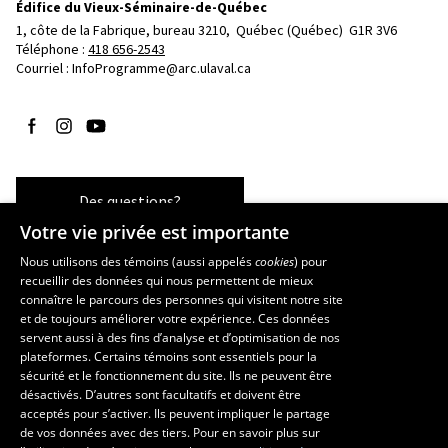
Édifice du Vieux-Séminaire-de-Québec
1, côte de la Fabrique, bureau 3210, 
Québec (Québec)  G1R 3V6
Téléphone : 
418 656-2543
Courriel :
InfoProgramme@arc.ulaval.ca
Suivez-nous sur Facebook
Suivez-nous sur Instagram
Suivez-nous sur YouTube
Des questions?
Votre vie privée est importante
Nous utilisons des témoins (aussi appelés
cookies
) pour
recueillir des données qui nous permettent de mieux
Les écoles et la recherche
connaître le parcours des personnes qui visitent notre site
École d’art
et de toujours améliorer votre expérience. Ces données
servent aussi à des fins d’analyse et d’optimisation de nos
École supérieure d’aménagement du territoire et de développement
plateformes. Certains témoins sont essentiels pour la
régional
sécurité et le fonctionnement du site. Ils ne peuvent être
École de design
désactivés. D’autres sont facultatifs et doivent être
Centre de recherche en aménagement et développement
acceptés pour s’activer. Ils peuvent impliquer le partage
de vos données avec des tiers. Pour en savoir plus sur