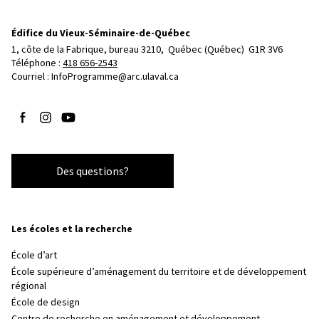
Édifice du Vieux-Séminaire-de-Québec
1, côte de la Fabrique, bureau 3210, 
Québec (Québec)  G1R 3V6
Téléphone : 
418 656-2543
Courriel :
InfoProgramme@arc.ulaval.ca
Suivez-nous sur Facebook
Suivez-nous sur Instagram
Suivez-nous sur YouTube
Des questions?
Les écoles et la recherche
École d’art
École supérieure d’aménagement du territoire et de développement
régional
École de design
Centre de recherche en aménagement et développement