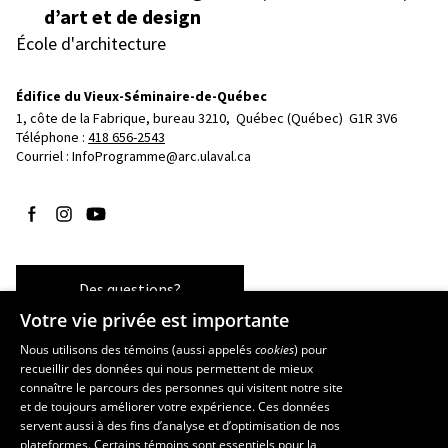
d’art et de design
École d'architecture
Édifice du Vieux-Séminaire-de-Québec
1, côte de la Fabrique, bureau 3210, 
Québec (Québec)  G1R 3V6
Téléphone : 
418 656-2543
Courriel :
InfoProgramme@arc.ulaval.ca
Suivez-nous sur Facebook
Suivez-nous sur Instagram
Suivez-nous sur YouTube
Des questions?
Votre vie privée est importante
Nous utilisons des témoins (aussi appelés
cookies
) pour
recueillir des données qui nous permettent de mieux
Les écoles et la recherche
connaître le parcours des personnes qui visitent notre site
et de toujours améliorer votre expérience. Ces données
École d’art
servent aussi à des fins d’analyse et d’optimisation de nos
École supérieure d’aménagement du territoire et de développement
plateformes. Certains témoins sont essentiels pour la