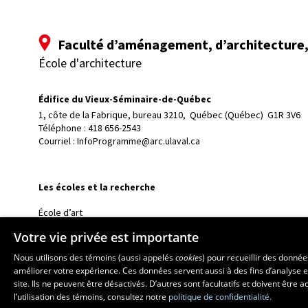
Faculté d’aménagement, d’architecture, 
École d'architecture
Édifice du Vieux-Séminaire-de-Québec
1, côte de la Fabrique, bureau 3210, 
Québec (Québec)  G1R 3V6
Téléphone : 
418 656-2543
Courriel :
InfoProgramme@arc.ulaval.ca
Les écoles et la recherche
École d’art
École supérieure d’aménagement du territoire et de développem
Votre vie privée est importante
École de design
Nous utilisons des témoins (aussi appelés
cookies
) pour recueillir des donné
Centre de recherche en aménagement et développement
améliorer votre expérience. Ces données servent aussi à des fins d’analyse e
site. Ils ne peuvent être désactivés. D’autres sont facultatifs et doivent être
l’utilisation des témoins, consultez notre
politique de confidentialité.