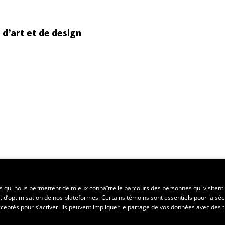
d’art et de design
ent régional
es qui nous permettent de mieux connaître le parcours des personnes qui visitent 
t d’optimisation de nos plateformes. Certains témoins sont essentiels pour la séc
 acceptés pour s’activer. Ils peuvent impliquer le partage de vos données avec des t