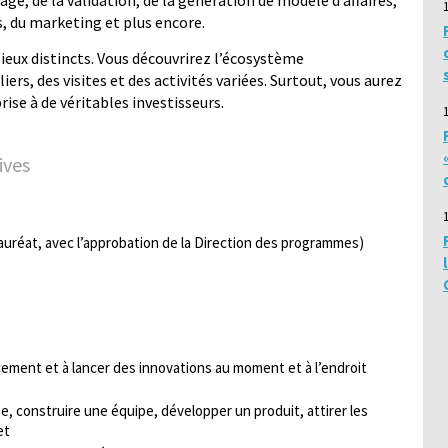
ge, de la validation, de la génération de modèle d’affaires,
s, du marketing et plus encore.
lieux distincts. Vous découvrirez l’écosystème
ers, des visites et des activités variées. Surtout, vous aurez
ise à de véritables investisseurs.
ives
lauréat, avec l’approbation de la Direction des programmes)
cacement et à lancer des innovations au moment et à l’endroit
, construire une équipe, développer un produit, attirer les
et