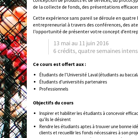
conception de produits et de services, du prototypa
de la collecte de fonds, des présentations efficace
Cette expérience sans pareil se déroule en quatre 
entrepreneurial à travers des conférences, des ateli
l’opportunité de présenter votre concept d’entrepr
13 mai au 11 juin 2016
6 crédits, quatre semaines intens
Ce cours est offert aux :
Étudiants de l’Université Laval (étudiants au bacca
Étudiants d’universités partenaires
Professionnels
Objectifs du cours
Inspirer et habiliter les étudiants à concevoir effi
qu’ils le désirent
Rendre les étudiants aptes à trouver une bonne idée
clients et recueillir les fonds nécessaires à son proj