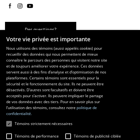
Suivez-nous sur Facebook
Suivez-nous sur Instagram
Suivez-nous sur YouTube
Des questions?
Votre vie privée est importante
Nous utilisons des témoins (aussi appelés
cookies
) pour
recueillir des données qui nous permettent de mieux
Les écoles et la recherche
connaître le parcours des personnes qui visitent notre site
École d’art
et de toujours améliorer votre expérience. Ces données
servent aussi à des fins d’analyse et d’optimisation de nos
École supérieure d’aménagement du territoire et de développement
plateformes. Certains témoins sont essentiels pour la
régional
sécurité et le fonctionnement du site. Ils ne peuvent être
École de design
désactivés. D’autres sont facultatifs et doivent être
Centre de recherche en aménagement et développement
acceptés pour s’activer. Ils peuvent impliquer le partage
de vos données avec des tiers. Pour en savoir plus sur
l’utilisation des témoins, consultez notre
politique de
confidentialité.
Témoins strictement nécessaires
Témoins de performance
Témoins de publicité ciblée