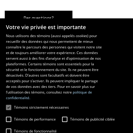
Des questions?
Votre vie privée est importante
Nous utilisons des témoins (aussi appelés
cookies
) pour
recueillir des données qui nous permettent de mieux
Les écoles et la recherche
connaître le parcours des personnes qui visitent notre site
École d’art
et de toujours améliorer votre expérience. Ces données
servent aussi à des fins d’analyse et d’optimisation de nos
École supérieure d’aménagement du territoire et de développement
plateformes. Certains témoins sont essentiels pour la
régional
sécurité et le fonctionnement du site. Ils ne peuvent être
École de design
désactivés. D’autres sont facultatifs et doivent être
Centre de recherche en aménagement et développement
acceptés pour s’activer. Ils peuvent impliquer le partage
de vos données avec des tiers. Pour en savoir plus sur
l’utilisation des témoins, consultez notre
politique de
confidentialité.
Témoins strictement nécessaires
Témoins de performance
Témoins de publicité ciblée
Témoins de fonctionnalité