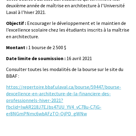
deuxième année de maîtrise en architecture à l’Université
Laval à l’hiver 2021.
Objectif :
Encourager le développement et le maintien de
l’excellence scolaire chez les étudiants inscrits à la maîtrise
en architecture.
Montant :
1 bourse de 2 500 $
Date limite de soumission :
16 avril 2021
Consulter toutes les modalités de la bourse sur le site du
BBAF :
https://repertoire.bbaf.ulaval.ca/bourse/59447/bourse-
dexcellence-en-architecture-de-la-financiere-des-
professionnels-hiver-2021?
fbclid=IwAR218J7EJbs47UU_YV4_vC78u-C7jG-
er8NGmPNmc6wbAFzTO-OjPD_gWNw