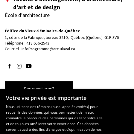
d’art et de design
École d'architecture
Édifice du Vieux-Séminaire-de-Québec
1, côte de la Fabrique, bureau 3210, 
Québec (Québec)  G1R 3V6
Téléphone : 
418 656-2543
Courriel :
InfoProgramme@arc.ulaval.ca
Suivez-nous sur Facebook
Suivez-nous sur Instagram
Suivez-nous sur YouTube
Des questions?
Votre vie privée est importante
Nous utilisons des témoins (aussi appelés
cookies
) pour
recueillir des données qui nous permettent de mieux
Les écoles et la recherche
connaître le parcours des personnes qui visitent notre site
et de toujours améliorer votre expérience. Ces données
École d’art
servent aussi à des fins d’analyse et d’optimisation de nos
École supérieure d’aménagement du territoire et de développement