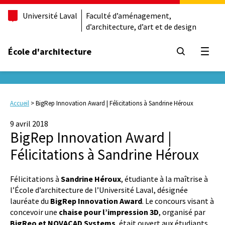
Université Laval
Faculté d’aménagement,
d’architecture, d’art et de design
École d'architecture
Ouvrir
Accueil
>
BigRep Innovation Award | Félicitations à Sandrine Héroux
9 avril 2018
BigRep Innovation Award |
Félicitations à Sandrine Héroux
Félicitations à
Sandrine Héroux
, étudiante à la maîtrise à
l’École d’architecture de l’Université Laval, désignée
lauréate du
BigRep Innovation Award
. Le concours visant à
concevoir une
chaise pour l’impression 3D
, organisé par
BigReo et NOVACAD Systems
, était ouvert aux étudiants