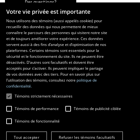
Des questions?
Votre vie privée est importante
Nous utilisons des témoins (aussi appelés
cookies
) pour
recueillir des données qui nous permettent de mieux
Les écoles et la recherche
connaître le parcours des personnes qui visitent notre site
École d’art
et de toujours améliorer votre expérience. Ces données
servent aussi à des fins d’analyse et d’optimisation de nos
École supérieure d’aménagement du territoire et de développement
plateformes. Certains témoins sont essentiels pour la
régional
sécurité et le fonctionnement du site. Ils ne peuvent être
École de design
désactivés. D’autres sont facultatifs et doivent être
Centre de recherche en aménagement et développement
acceptés pour s’activer. Ils peuvent impliquer le partage
de vos données avec des tiers. Pour en savoir plus sur
l’utilisation des témoins, consultez notre
politique de
confidentialité.
Témoins strictement nécessaires
Témoins de performance
Témoins de publicité ciblée
Témoins de fonctionnalité
© 2026 Université Laval
Tous droits réservés
Tout accepter
Refuser les témoins facultatifs
Conditions générales d'utilisation