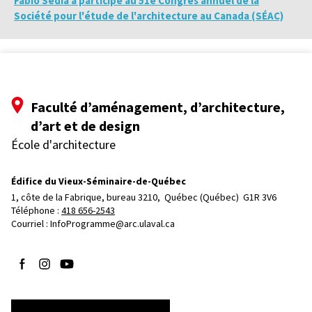
Fabio Sedia a participé au 51e Congrès annuel de la
Société pour l'étude de l'architecture au Canada (SÉAC)
Faculté d’aménagement, d’architecture,
d’art et de design
École d'architecture
Édifice du Vieux-Séminaire-de-Québec
1, côte de la Fabrique, bureau 3210, 
Québec (Québec)  G1R 3V6
Téléphone : 
418 656-2543
Courriel :
InfoProgramme@arc.ulaval.ca
Suivez-nous sur Facebook
Suivez-nous sur Instagram
Suivez-nous sur YouTube