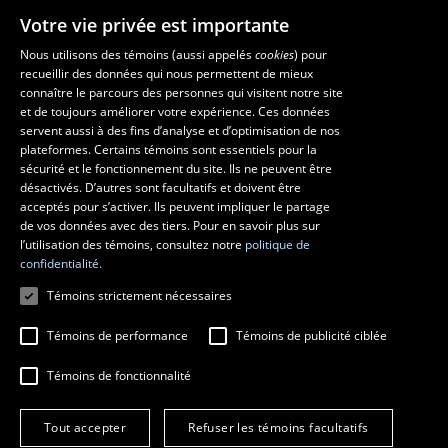
Votre vie privée est importante
Nous utilisons des témoins (aussi appelés
cookies
) pour
recueillir des données qui nous permettent de mieux
Les écoles et la recherche
connaître le parcours des personnes qui visitent notre site
École d’art
et de toujours améliorer votre expérience. Ces données
servent aussi à des fins d’analyse et d’optimisation de nos
École supérieure d’aménagement du territoire et de développement
plateformes. Certains témoins sont essentiels pour la
régional
sécurité et le fonctionnement du site. Ils ne peuvent être
École de design
désactivés. D’autres sont facultatifs et doivent être
Centre de recherche en aménagement et développement
acceptés pour s’activer. Ils peuvent impliquer le partage
de vos données avec des tiers. Pour en savoir plus sur
l’utilisation des témoins, consultez notre
politique de
confidentialité.
Témoins strictement nécessaires
Témoins de performance
Témoins de publicité ciblée
Témoins de fonctionnalité
© 2026 Université Laval
Tous droits réservés
Tout accepter
Refuser les témoins facultatifs
Conditions générales d'utilisation